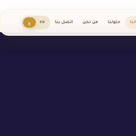
ع
نا
حلولنا
من نحن
اتصل بنا
EN