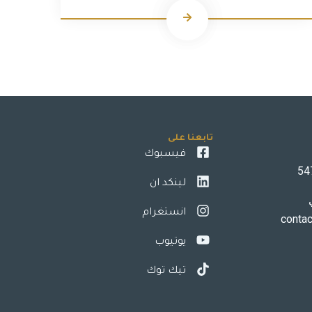
تابعنا على
فيسبوك
لينكد ان
انستغرام
conta
يوتيوب
تيك توك