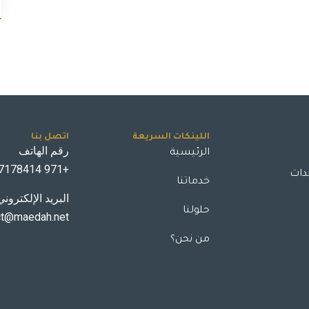
اللينكات السريعة
اتصل بنا
الرئيسية
رقم الهاتف
+971 547178414
دات
خدماتنا
البريد الإلكتروني
حلولنا
ct@maedah.net
من نحن؟